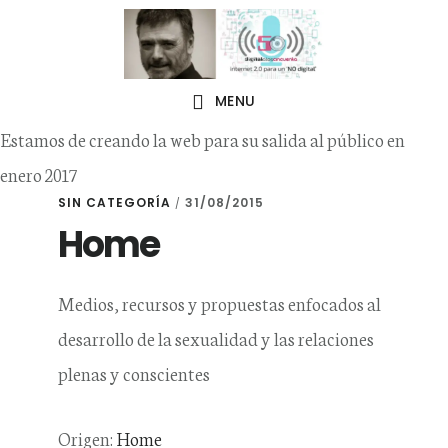
Skip
Skip
to
to
primary
main
MENU
navigation
content
Estamos de creando la web para su salida al público en
enero 2017
SIN CATEGORÍA
31/08/2015
/
Home
Medios, recursos y propuestas enfocados al
desarrollo de la sexualidad y las relaciones
plenas y conscientes
Origen:
Home