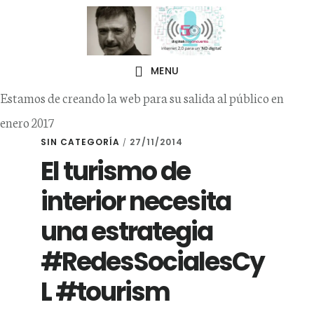
Skip
Skip
to
to
primary
main
MENU
navigation
content
Estamos de creando la web para su salida al público en
enero 2017
SIN CATEGORÍA
27/11/2014
/
El turismo de
interior necesita
una estrategia
#RedesSocialesCy
L #tourism