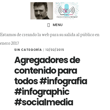
Skip
Skip
to
to
primary
main
MENU
navigation
content
Estamos de creando la web para su salida al público en
enero 2017
SIN CATEGORÍA
12/02/2015
/
Agregadores de
contenido para
todos #infografia
#infographic
#socialmedia