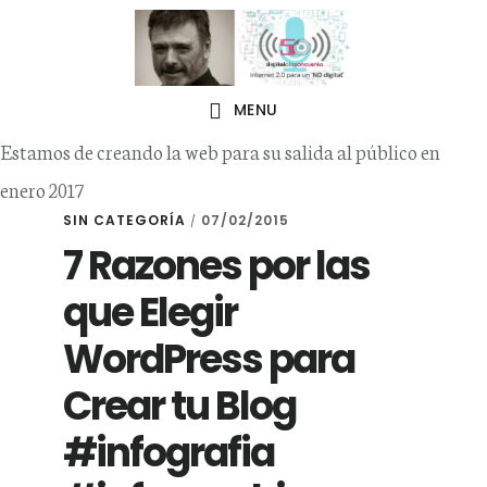
Skip
Skip
to
to
primary
main
MENU
navigation
content
Estamos de creando la web para su salida al público en
enero 2017
SIN CATEGORÍA
07/02/2015
/
7 Razones por las
que Elegir
WordPress para
Crear tu Blog
#infografia